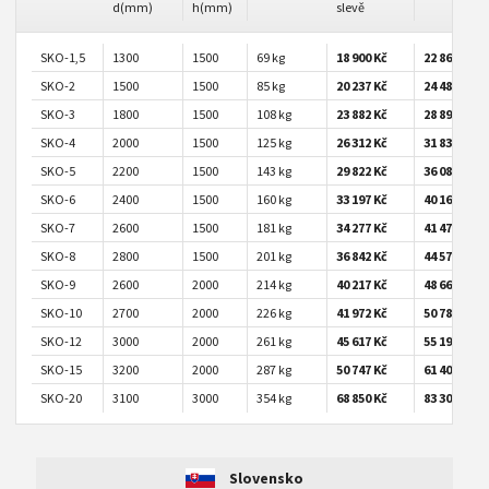
d(mm)
h(mm)
slevě
SKO-1,5
1300
1500
69 kg
18 900 Kč
22 869 Kč
SKO-2
1500
1500
85 kg
20 237 Kč
24 487 Kč
SKO-3
1800
1500
108 kg
23 882 Kč
28 897 Kč
SKO-4
2000
1500
125 kg
26 312 Kč
31 838 Kč
SKO-5
2200
1500
143 kg
29 822 Kč
36 085 Kč
SKO-6
2400
1500
160 kg
33 197 Kč
40 168 Kč
SKO-7
2600
1500
181 kg
34 277 Kč
41 475 Kč
SKO-8
2800
1500
201 kg
36 842 Kč
44 579 Kč
SKO-9
2600
2000
214 kg
40 217 Kč
48 663 Kč
SKO-10
2700
2000
226 kg
41 972 Kč
50 786 Kč
SKO-12
3000
2000
261 kg
45 617 Kč
55 197 Kč
SKO-15
3200
2000
287 kg
50 747 Kč
61 404 Kč
SKO-20
3100
3000
354 kg
68 850 Kč
83 309 Kč
Slovensko