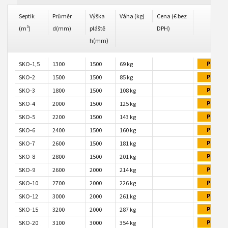
Septik
Průměr
Výška
Váha (kg)
Cena (€ bez
(m³)
d(mm)
pláště
DPH)
h(mm)
POPTA
SKO-1,5
1300
1500
69 kg
POPTA
SKO-2
1500
1500
85 kg
POPTA
SKO-3
1800
1500
108 kg
POPTA
SKO-4
2000
1500
125 kg
POPTA
SKO-5
2200
1500
143 kg
POPTA
SKO-6
2400
1500
160 kg
POPTA
SKO-7
2600
1500
181 kg
POPTA
SKO-8
2800
1500
201 kg
POPTA
SKO-9
2600
2000
214 kg
POPTA
SKO-10
2700
2000
226 kg
POPTA
SKO-12
3000
2000
261 kg
POPTA
SKO-15
3200
2000
287 kg
POPTA
SKO-20
3100
3000
354 kg