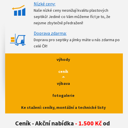
Nízké ceny:
Naše nízké ceny nesnižují kvalitu plastových
septiků! Jediné co Vám můžeme říct je to, že
nejsme zbytečně předražení!
Doprava zdarma:
Dopravu pro septiky a jímky máte u nás zdarma po
celé ČR!
výhody
ceník
výbava
fotogalerie
Ke stažení: ceníky, montážní a technické listy
Ceník
- Akční nabídka
- 1.500 Kč
od