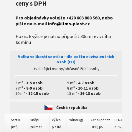
ceny s DPH
Pro objednávky volejte +420 603 888 560, nebo
pište na e-mail
info@itms-plast.cz
Pozn.: k výšce je nutno připočíst 30cm revizního
komínu
Volba velikosti septiku - dle počtu ekvivalentních
osob (EO)
trvale žijící osoby/občasně žijící osoby
3 m³
- 3-5 osob
5 m³
- 4-7 osob
7 m³
- 8-9 osob
8 m³
- 10-11 osob
10 m³
- 12-15 osob
15 m³
- 16-18 osob
Česká republika
Septik
Vnější
Výška
Váha(kg)
Cena (Kč bez
CENA S DPH
(m³)
průměr
pláště
DPH) po
21% po slev