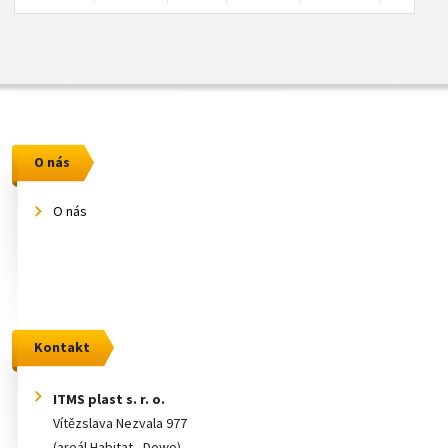
O nás
O nás
Kontakt
ITMS plast s. r. o.
Vítězslava Nezvala 977
(areál Habitat - Dowo)