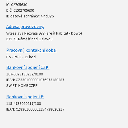
IČ: 02705630
DIČ: CZ02705630
ID datové schránky: 4jnd3y6
Adresa provozovny:
Vítězslava Nezvala 977 (areál Habitat - Dowo)
675 71 Náměšť nad Oslavou
Pracovní, kontaktní doba:
Po - Pá: 8 - 15 hod.
Bankovní spojení CZK:
107-6973180287/0100
IBAN: CZ3301000001076973180287
SWIFT: KOMBCZPP
Bankovní spojení €:
115-4738020217/100
IBAN: CZ8301000001154738020217