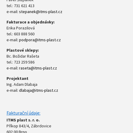
tel.: 731 621 413
e-mail:
stepanek@itms-plast.cz
Fakturace a objednávky:
Erika Porazilová
tel.: 603 888 560
e-mail:
podpora@itms-plast.cz
Plastové sklepy:
Bc. Božidar Rašeta
tel.: 723 259 586
e-mail:
raseta@itms-plast.cz
Projektant
Ing. Adam Dlabaja
e-mail:
dlabaja@itms-plast.cz
Fakturační údaje:
ITMS plast s. r. o.
Příkop 843/4, Zábrdovice
602 00 Brno