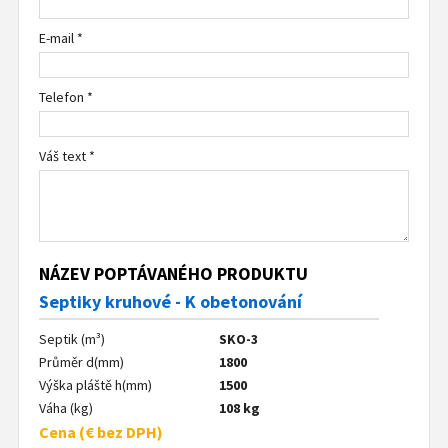
E-mail *
Telefon *
Váš text *
NÁZEV POPTÁVANÉHO PRODUKTU
Septiky kruhové - K obetonování
Septik (m³)
SKO-3
Průměr d(mm)
1800
Výška pláště h(mm)
1500
Váha (kg)
108 kg
Cena (€ bez DPH)