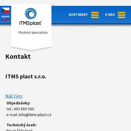
SORTIMENT
O NÁS
Plastový specialista
Kontakt
ITMS plast s.r.o.
Náš tým:
Objednávky:
tel.: 603 888 560
e-mail:
info@itms-plast.cz
Technický úsek:
Pavel Štěpánek