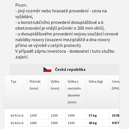
Pozn.:
- jiný rozměr nebo hranaté provedení - cena na
vyžádání,
- u konstrukčního provedení dvouplášťové a k
obetonování je vnější průměr o 200 mm větší,
- u dvouplášťového provedení nejsou součástí cenové
nabídky roxory (osazení mezipláště a dna roxory
přímo ve výrobě v celých prutech).
V případě zájmu investora - dodavatel i tuto službu
zajistí.
Česká republika
Typ
Průměr
Výška
Výška s
Váha (kg)
Cena (Kč be
(mm)
(mm)
revizním
DPH)
otvorem
(mm)
kš-K1o-b
1200
1200
1500
57 kg
10 382 Kč
kš-K2o-b
1000
1000
1300
43 kg
9 977 Kč