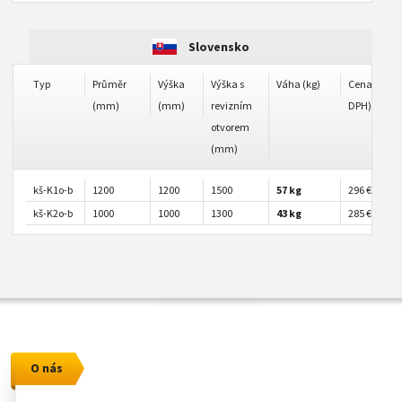
Slovensko
Typ
Průměr
Výška
Výška s
Váha (kg)
Cena (€ bez
(mm)
(mm)
revizním
DPH)
otvorem
(mm)
kš-K1o-b
1200
1200
1500
57 kg
296 €
kš-K2o-b
1000
1000
1300
43 kg
285 €
O nás