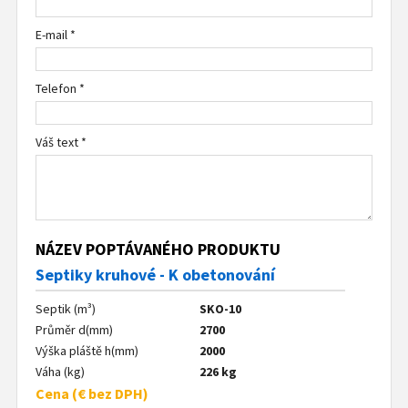
E-mail *
Telefon *
Váš text *
NÁZEV POPTÁVANÉHO PRODUKTU
Septiky kruhové - K obetonování
Septik (m³)
SKO-10
Průměr d(mm)
2700
Výška pláště h(mm)
2000
Váha (kg)
226 kg
Cena (€ bez DPH)