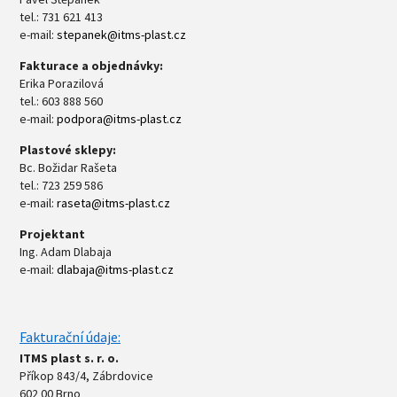
tel.: 731 621 413
e-mail:
stepanek@itms-plast.cz
Fakturace a objednávky:
Erika Porazilová
tel.: 603 888 560
e-mail:
podpora@itms-plast.cz
Plastové sklepy:
Bc. Božidar Rašeta
tel.: 723 259 586
e-mail:
raseta@itms-plast.cz
Projektant
Ing. Adam Dlabaja
e-mail:
dlabaja@itms-plast.cz
Fakturační údaje:
ITMS plast s. r. o.
Příkop 843/4, Zábrdovice
602 00 Brno