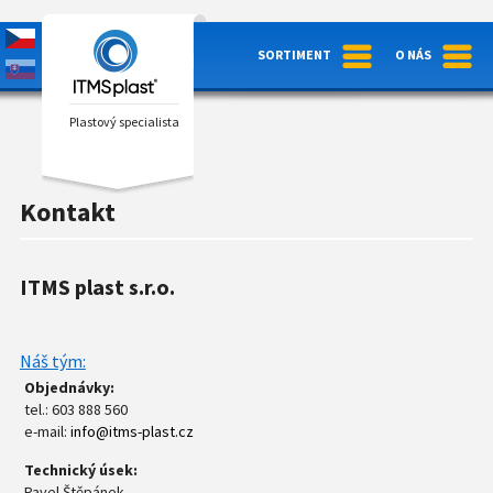
SORTIMENT
O NÁS
Plastový specialista
Kontakt
ITMS plast s.r.o.
Náš tým:
Objednávky:
tel.: 603 888 560
e-mail:
info@itms-plast.cz
Technický úsek:
Pavel Štěpánek