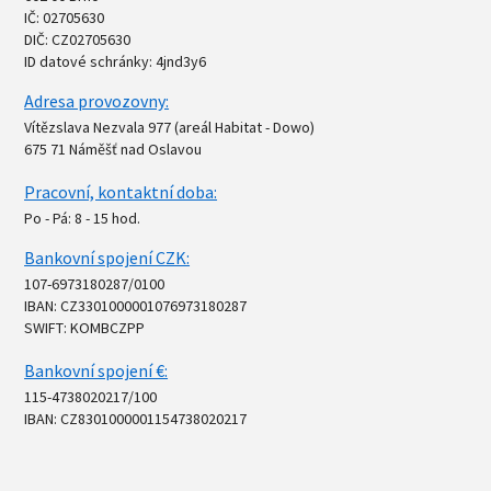
IČ: 02705630
DIČ: CZ02705630
ID datové schránky: 4jnd3y6
Adresa provozovny:
Vítězslava Nezvala 977 (areál Habitat - Dowo)
675 71 Náměšť nad Oslavou
Pracovní, kontaktní doba:
Po - Pá: 8 - 15 hod.
Bankovní spojení CZK:
107-6973180287/0100
IBAN: CZ3301000001076973180287
SWIFT: KOMBCZPP
Bankovní spojení €:
115-4738020217/100
IBAN: CZ8301000001154738020217