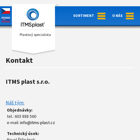
SORTIMENT
O NÁS
Plastový specialista
Kontakt
ITMS plast s.r.o.
Náš tým:
Objednávky:
tel.: 603 888 560
e-mail:
info@itms-plast.cz
Technický úsek:
Pavel Štěpánek