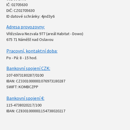
IČ: 02705630
DIČ: CZ02705630
ID datové schránky: 4jnd3y6
Adresa provozovny:
Vítězslava Nezvala 977 (areál Habitat - Dowo)
675 71 Náměšť nad Oslavou
Pracovní, kontaktní doba:
Po - Pá: 8 - 15 hod.
Bankovní spojení CZK:
107-6973180287/0100
IBAN: CZ3301000001076973180287
SWIFT: KOMBCZPP
Bankovní spojení €:
115-4738020217/100
IBAN: CZ8301000001154738020217