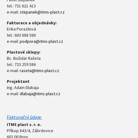
tel.: 731 621 413
e-mail:
stepanek@itms-plast.cz
Fakturace a objednávky:
Erika Porazilová
tel.: 603 888 560
e-mail:
podpora@itms-plast.cz
Plastové sklepy:
Bc. Božidar Rašeta
tel.: 723 259 586
e-mail:
raseta@itms-plast.cz
Projektant
Ing. Adam Dlabaja
e-mail:
dlabaja@itms-plast.cz
Fakturační údaje:
ITMS plast s. r. o.
Příkop 843/4, Zábrdovice
602 00 Brno