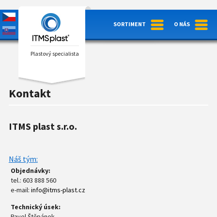
SORTIMENT
O NÁS
Plastový specialista
Kontakt
ITMS plast s.r.o.
Náš tým:
Objednávky:
tel.: 603 888 560
e-mail:
info@itms-plast.cz
Technický úsek:
Pavel Štěpánek