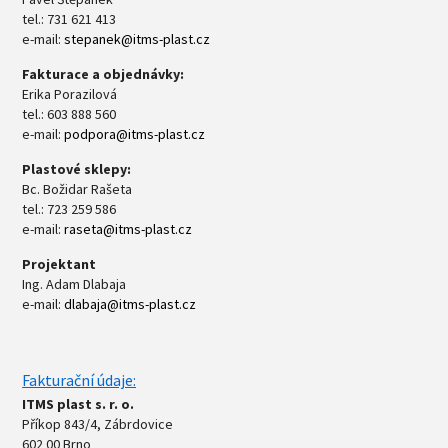
tel.: 731 621 413
e-mail:
stepanek@itms-plast.cz
Fakturace a objednávky:
Erika Porazilová
tel.: 603 888 560
e-mail:
podpora@itms-plast.cz
Plastové sklepy:
Bc. Božidar Rašeta
tel.: 723 259 586
e-mail:
raseta@itms-plast.cz
Projektant
Ing. Adam Dlabaja
e-mail:
dlabaja@itms-plast.cz
Fakturační údaje:
ITMS plast s. r. o.
Příkop 843/4, Zábrdovice
602 00 Brno