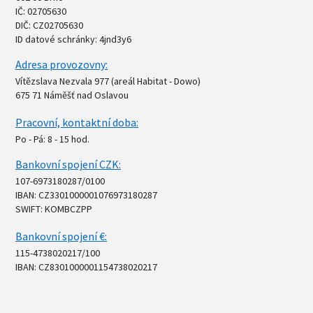
IČ: 02705630
DIČ: CZ02705630
ID datové schránky: 4jnd3y6
Adresa provozovny:
Vítězslava Nezvala 977 (areál Habitat - Dowo)
675 71 Náměšť nad Oslavou
Pracovní, kontaktní doba:
Po - Pá: 8 - 15 hod.
Bankovní spojení CZK:
107-6973180287/0100
IBAN: CZ3301000001076973180287
SWIFT: KOMBCZPP
Bankovní spojení €:
115-4738020217/100
IBAN: CZ8301000001154738020217