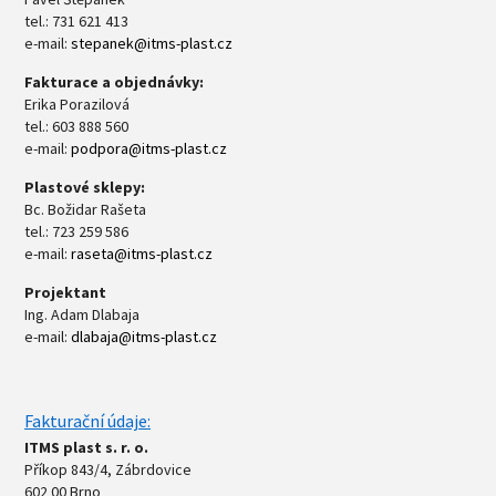
tel.: 731 621 413
e-mail:
stepanek@itms-plast.cz
Fakturace a objednávky:
Erika Porazilová
tel.: 603 888 560
e-mail:
podpora@itms-plast.cz
Plastové sklepy:
Bc. Božidar Rašeta
tel.: 723 259 586
e-mail:
raseta@itms-plast.cz
Projektant
Ing. Adam Dlabaja
e-mail:
dlabaja@itms-plast.cz
Fakturační údaje:
ITMS plast s. r. o.
Příkop 843/4, Zábrdovice
602 00 Brno