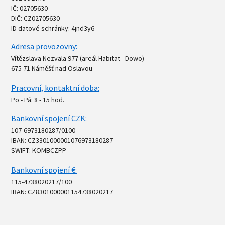
IČ: 02705630
DIČ: CZ02705630
ID datové schránky: 4jnd3y6
Adresa provozovny:
Vítězslava Nezvala 977 (areál Habitat - Dowo)
675 71 Náměšť nad Oslavou
Pracovní, kontaktní doba:
Po - Pá: 8 - 15 hod.
Bankovní spojení CZK:
107-6973180287/0100
IBAN: CZ3301000001076973180287
SWIFT: KOMBCZPP
Bankovní spojení €:
115-4738020217/100
IBAN: CZ8301000001154738020217