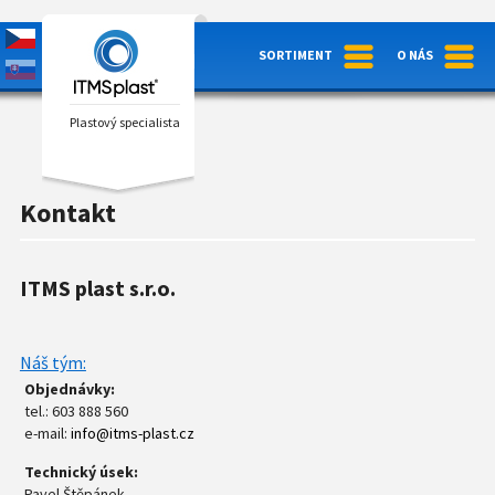
SORTIMENT
O NÁS
Plastový specialista
Kontakt
ITMS plast s.r.o.
Náš tým:
Objednávky:
tel.: 603 888 560
e-mail:
info@itms-plast.cz
Technický úsek:
Pavel Štěpánek