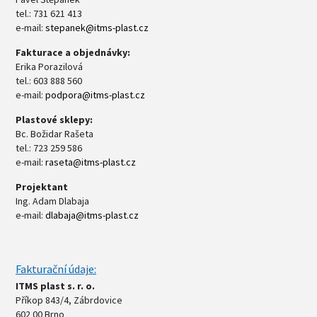
tel.: 731 621 413
e-mail:
stepanek@itms-plast.cz
Fakturace a objednávky:
Erika Porazilová
tel.: 603 888 560
e-mail:
podpora@itms-plast.cz
Plastové sklepy:
Bc. Božidar Rašeta
tel.: 723 259 586
e-mail:
raseta@itms-plast.cz
Projektant
Ing. Adam Dlabaja
e-mail:
dlabaja@itms-plast.cz
Fakturační údaje:
ITMS plast s. r. o.
Příkop 843/4, Zábrdovice
602 00 Brno