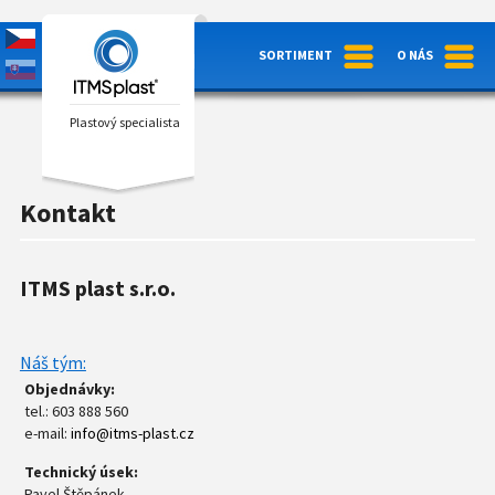
SORTIMENT
O NÁS
Plastový specialista
Kontakt
ITMS plast s.r.o.
Náš tým:
Objednávky:
tel.: 603 888 560
e-mail:
info@itms-plast.cz
Technický úsek:
Pavel Štěpánek