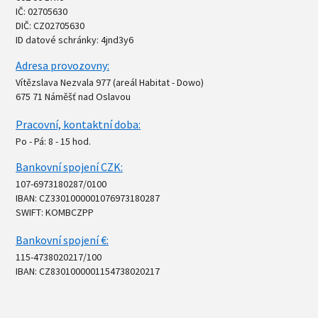
IČ: 02705630
DIČ: CZ02705630
ID datové schránky: 4jnd3y6
Adresa provozovny:
Vítězslava Nezvala 977 (areál Habitat - Dowo)
675 71 Náměšť nad Oslavou
Pracovní, kontaktní doba:
Po - Pá: 8 - 15 hod.
Bankovní spojení CZK:
107-6973180287/0100
IBAN: CZ3301000001076973180287
SWIFT: KOMBCZPP
Bankovní spojení €:
115-4738020217/100
IBAN: CZ8301000001154738020217