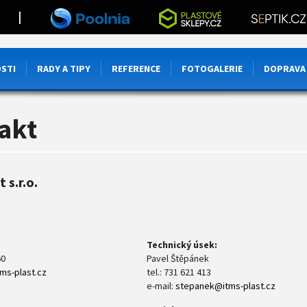
|
STI
RADY A TIPY
REFERENCE
FOTOGALERIE
DOPRAVA
akt
 s.r.o.
Technický úsek:
60
Pavel Štěpánek
ms-plast.cz
tel.: 731 621 413
e-mail:
stepanek@itms-plast.cz