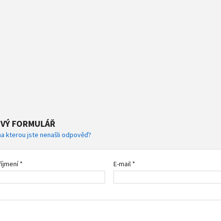
VÝ FORMULÁŘ
na kterou jste nenašli odpověď?
íjmení *
E-mail *