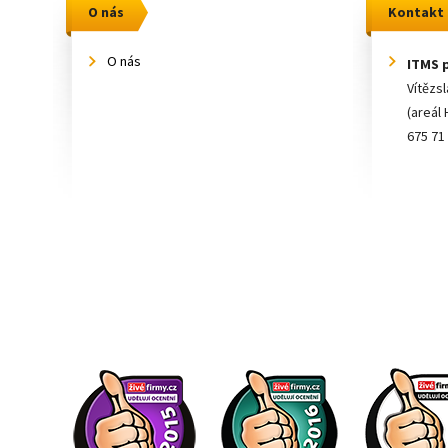
O nás
Kontakt
O nás
ITMS p
Vítězs
(areál 
675 71