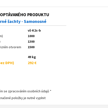
POPTÁVANÉHO PRODUKTU
né šachty - Samonosné
vš-K2s-b
m)
1000
)
1300
vizním otvorem
1500
49 kg
bez DPH)
292 €
ím se zpracováním osobních údajů *
značené položky je nutné vyplnit