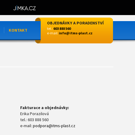
OBJEDNÁVKY A PORADENSTVÍ
tel.:
603 888 560
KONTAKT
e-mail:
info@itms-plast.cz
Fakturace a objednávky:
Erika Porazilová
tel.: 603 888 560
e-mail:
podpora@itms-plast.cz