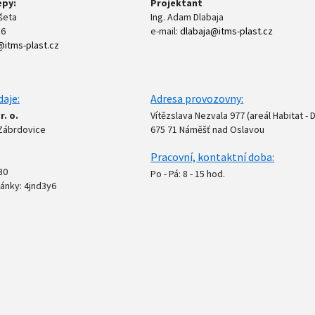
epy:
Projektant
šeta
Ing. Adam Dlabaja
86
e-mail:
dlabaja@itms-plast.cz
@itms-plast.cz
daje:
Adresa provozovny:
r. o.
Vítězslava Nezvala 977 (areál Habitat -
 Zábrdovice
675 71 Náměšť nad Oslavou
Pracovní, kontaktní doba:
30
Po - Pá: 8 - 15 hod.
ránky: 4jnd3y6