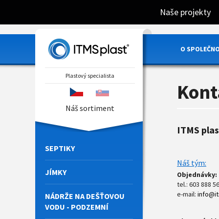
Naše projekty
SORTIMENT
O SPOLEČNO
Plastový specialista
Kont
Náš sortiment
ITMS plast
SEPTIKY
Náš tým:
JÍMKY
Objednávky:
tel.: 603 888 5
e-mail:
info@it
NÁDRŽE NA DEŠŤOVOU
VODU - PODZEMNÍ