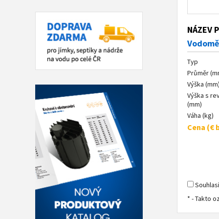
NÁZEV 
Vodoměr
Typ
Průměr (m
Výška (mm
Výška s re
(mm)
Váha (kg)
Cena (€ 
Souhlas
* - Takto o