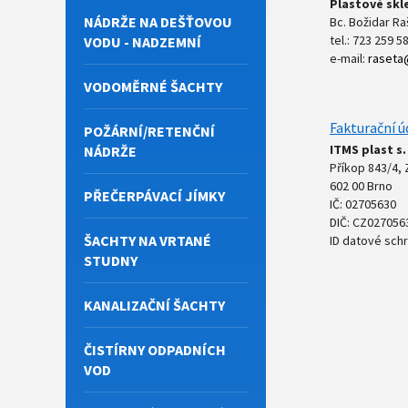
Plastové skl
NÁDRŽE NA DEŠŤOVOU
Bc. Božidar Ra
tel.: 723 259 5
VODU - NADZEMNÍ
e-mail:
raseta
VODOMĚRNÉ ŠACHTY
Fakturační ú
POŽÁRNÍ/RETENČNÍ
ITMS plast s. 
NÁDRŽE
Příkop 843/4,
602 00 Brno
PŘEČERPÁVACÍ JÍMKY
IČ: 02705630
DIČ: CZ027056
ŠACHTY NA VRTANÉ
ID datové sch
STUDNY
KANALIZAČNÍ ŠACHTY
ČISTÍRNY ODPADNÍCH
VOD