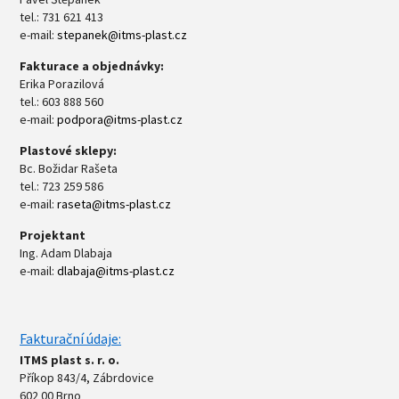
tel.: 731 621 413
e-mail:
stepanek@itms-plast.cz
Fakturace a objednávky:
Erika Porazilová
tel.: 603 888 560
e-mail:
podpora@itms-plast.cz
Plastové sklepy:
Bc. Božidar Rašeta
tel.: 723 259 586
e-mail:
raseta@itms-plast.cz
Projektant
Ing. Adam Dlabaja
e-mail:
dlabaja@itms-plast.cz
Fakturační údaje:
ITMS plast s. r. o.
Příkop 843/4, Zábrdovice
602 00 Brno