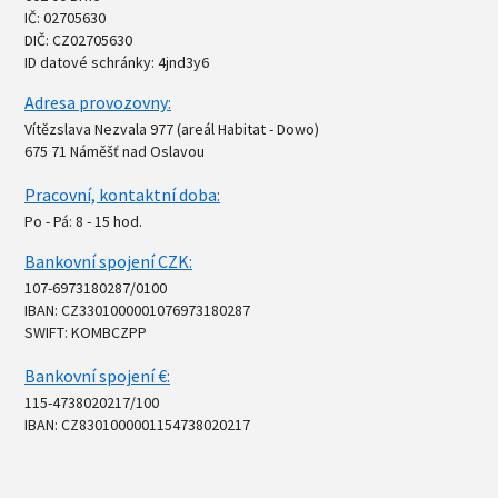
IČ: 02705630
DIČ: CZ02705630
ID datové schránky: 4jnd3y6
Adresa provozovny:
Vítězslava Nezvala 977 (areál Habitat - Dowo)
675 71 Náměšť nad Oslavou
Pracovní, kontaktní doba:
Po - Pá: 8 - 15 hod.
Bankovní spojení CZK:
107-6973180287/0100
IBAN: CZ3301000001076973180287
SWIFT: KOMBCZPP
Bankovní spojení €:
115-4738020217/100
IBAN: CZ8301000001154738020217