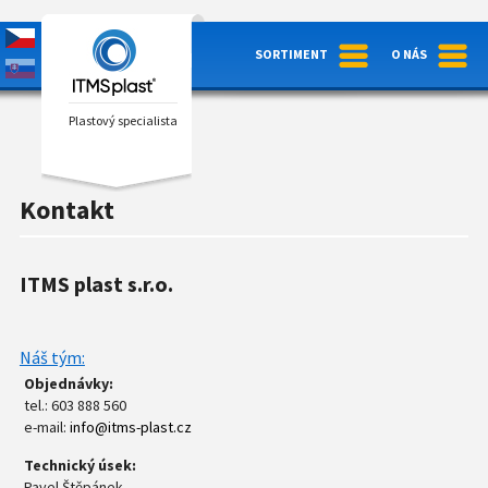
SORTIMENT
O NÁS
Plastový specialista
Kontakt
ITMS plast s.r.o.
Náš tým:
Objednávky:
tel.: 603 888 560
e-mail:
info@itms-plast.cz
Technický úsek:
Pavel Štěpánek